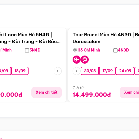
Điểm nổi bật
Điểm nổi
ài Loan Mùa Hè 5N4Đ |
Tour Brunei Mùa Hè 4N3Đ | B
ng - Đài Trung - Đài Bắc
Darussalam
j)
í Minh
5N4Đ
Hồ Chí Minh
4N3Đ
4/09
18/09
30/08
17/09
24/09
Giá từ:
Xem chi tiết
Xem chi 
90.000đ
14.499.000đ