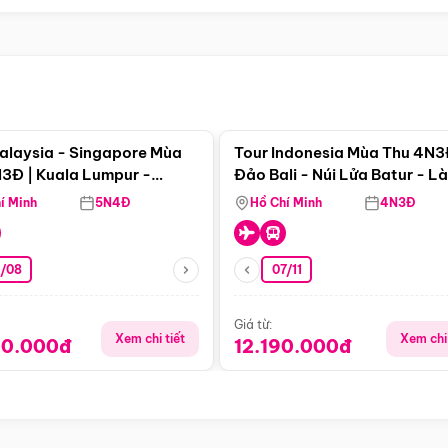
Điểm nổi bật
Điểm nổi
alaysia - Singapore Mùa
Tour Indonesia Mùa Thu 4N3
3Đ | Kuala Lumpur -
Đảo Bali - Núi Lửa Batur - L
a - Johor Baru -
Penglipuran
í Minh
5N4Đ
Hồ Chí Minh
4N3Đ
pore
3/08
07/11
Giá từ:
Xem chi tiết
Xem chi 
90.000đ
12.190.000đ