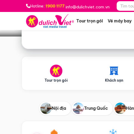
Bạn muốn đi đâu?
*
Hotline:
1900 1177
info@dulichviet.com.vn
Tour trọn gói
Vé máy bay
Tour trọn gói
Khách sạn
Nội địa
Trung Quốc
Hàn