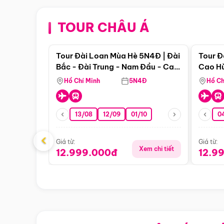
TOUR CHÂU Á
Điểm nổi bật
Tour Đài Loan Mùa Hè 5N4Đ | Đài
Tour Đ
Bắc - Đài Trung - Nam Đầu - Cao
Cao Hù
Hùng ( Bay Vn)
(Bay V
Hồ Chí Minh
5N4Đ
Hồ Ch
13/08
12/09
01/10
0
‹
Giá từ:
Giá từ:
Xem chi tiết
12.999.000đ
12.9