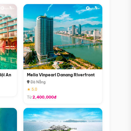
Hội An
Melia Vinpearl Danang Riverfront
Đà Nẵng
★ 5.0
Từ
2,400,000đ