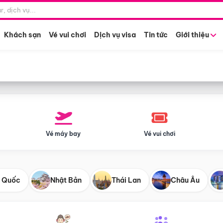
Điểm khởi hành
Tháng khở
Hồ Chí Minh
Bất kỳ 
Khách sạn
Vé vui chơi
Dịch vụ visa
Tin tức
Giới thiệu
Vé máy bay
Vé vui chơi
 Quốc
Nhật Bản
Thái Lan
Châu Âu