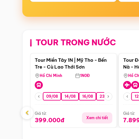
TOUR TRONG NƯỚC
Điểm nổi bật
Tour Miền Tây 1N | Mỹ Tho - Bến
Tour Đ
Tre - Cù Lao Thới Sơn
Nà - H
Nha
Hồ Chí Minh
1N0Đ
Hồ Ch
09/08
14/08
16/08
23/08
30/08
12
0
‹
Giá từ:
Giá từ:
Xem chi tiết
399.000đ
7.89