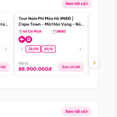
Xem tất cả
 bật
Điểm nổi bật
Tour Nam Phi Mùa Hè 9N8Đ |
Tour Mỹ Mùa
star
Cape Town - Mũi Hảo Vọng - Núi
Hoa Kỳ - Me
Bàn - Johannesburg - Pretoria -
Hồ Chí Minh
9N8Đ
Hồ Chí Minh
Safari - Lodge
28/08
30/10
29/08
›
Giá từ:
Giá từ:
tiết
Xem chi tiết
88.900.000đ
59.900.
Xem tất cả