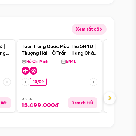
Xem tất cả
 bật
Điểm nổi bật
Đ |
Tour Trung Quôc Mùa Thu 5N4Đ |
Tour Trung
àng
Thượng Hải - Ô Trấn - Hàng Châu
| Thành Đô 
(Tour Không Shopping)
Viên Gấu Tr
Hồ Chí Minh
5N4Đ
Hồ Chí Minh
10/09
21/08
›
Giá từ:
Giá từ:
tiết
Xem chi tiết
15.499.000đ
16.999.0