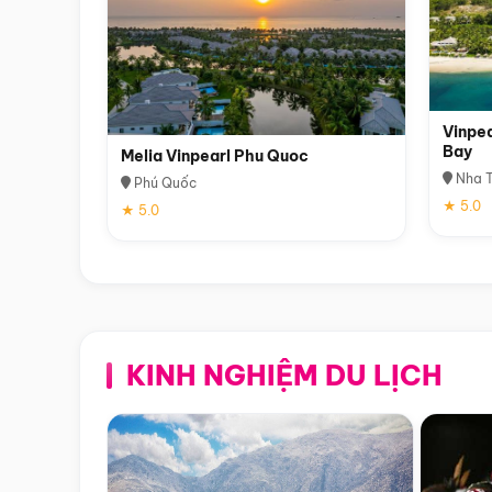
Vinpea
Bay
Melia Vinpearl Phu Quoc
Nha T
Phú Quốc
★ 5.0
★ 5.0
KINH NGHIỆM DU LỊCH