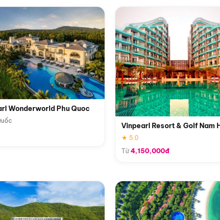
arl Wonderworld Phu Quoc
Quốc
Vinpearl Resort & Golf Nam 
★ 5.0
Từ
4,150,000đ