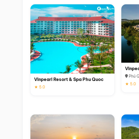
Vinpe
Phú 
Vinpearl Resort & Spa Phu Quoc
★ 5.0
★ 5.0