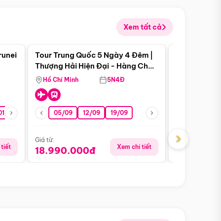
Xem tất cả
 bật
Điểm nổi bật
runei
Tour Trung Quốc 5 Ngày 4 Đêm |
Tour Trung 
Tour Hè
Thượng Hải Hiện Đại - Hàng Châu
Ân Thi - Trư
Nên Thơ - Ô Trấn Cổ Kính
Hồ Chí Minh
5N4Đ
Hồ Chí Minh
01/10
15/10
29/10
05/09
12/09
19/09
16/08
›
Giá từ:
Giá từ:
tiết
Xem chi tiết
18.990.000đ
16.990.0