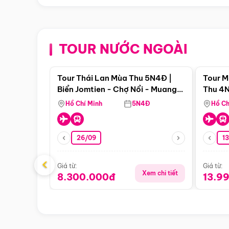
TOUR NƯỚC NGOÀI
Điểm nổi bật
Tour Thái Lan Mùa Thu 5N4Đ |
Tour M
Biển Jomtien - Chợ Nổi - Muang
Thu 4N
Boran - Suanthai (Bay Vietnam
Malacc
Hồ Chí Minh
5N4Đ
Hồ Ch
Airlines)
Singa
26/09
1
‹
Giá từ:
Giá từ:
Xem chi tiết
8.300.000đ
13.9