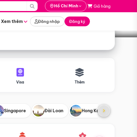
i hành
Hồ Chí Minh
Giỏ hàng
Tìm tour
tháng nào
Xem thêm
Đăng nhập
Đăng ký
Visa
Thêm
Singapore
Đài Loan
Hong Kong
Mỹ