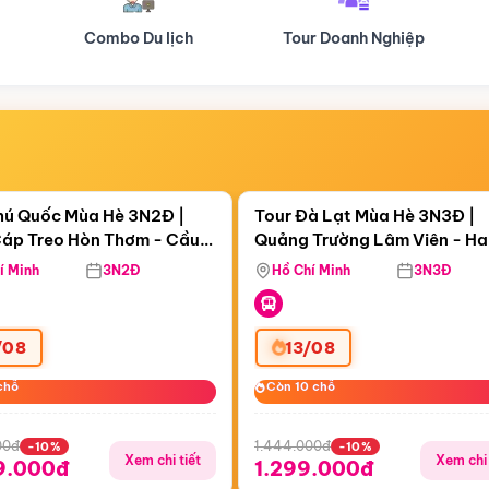
Tour Doanh Nghiệp
Du lịch Hành Hương
Điểm nổi bật
Điểm nổi
gày 17:18:11
Còn
05 ngày 17:18:11
hú Quốc Mùa Hè 3N2Đ |
Tour Đà Lạt Mùa Hè 3N3Đ |
áp Treo Hòn Thơm - Cầu
Quảng Trường Lâm Viên - H
áp Treo Hòn Thơm
Công Viên Nước Aquatopia
Hill - Puppy Farm
í Minh
3N2Đ
Hồ Chí Minh
3N3Đ
/08
13/08
chỗ
chỗ
Còn 10 chỗ
Còn 10 chỗ
00đ
1.444.000đ
-10%
-10%
Xem chi tiết
Xem chi 
9.000đ
1.299.000đ