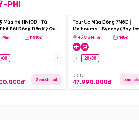
Ỹ-PHI
Điểm nổi bật
Điểm nổi
ỹ Mùa Hè 11N10Đ | Từ
Tour Úc Mùa Đông 7N6Đ |
Phố Sôi Động Đến Kỳ Quan
Melbourne - Sydney (Bay Je
Nhiên Mỹ
Airways)
í Minh
11N10Đ
Hồ Chí Minh
7N6Đ
4/08
28/08
Giá từ:
Xem chi tiết
Xem chi 
900.000đ
47.990.000đ