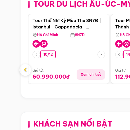
TOUR DU LỊCH ÂU-ÚC-M
Điểm nổi bật
Tour Thổ Nhĩ Kỳ Mùa Thu 8N7Đ |
Tour M
Istanbul - Cappadocia -
Thành 
Pamukkale
Thiên 
Hồ Chí Minh
8N7Đ
Hồ Ch
10/12
1
‹
Giá từ:
Giá từ:
Xem chi tiết
60.990.000đ
112.
KHÁCH SẠN NỔI BẬT