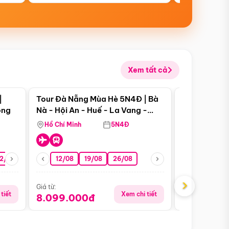
Xem tất cả
 bật
Điểm nổi bật
|
Tour Đà Nẵng Mùa Hè 5N4Đ | Bà
Tour Đà Nẵn
ong
Nà - Hội An - Huế - La Vang -
Nà - Hội An
Động Thiên Đường
Nha
Hồ Chí Minh
5N4Đ
Hồ Chí Minh
2/08
26/08
05/09
12/08
19/08
09/09
26/08
12/09
13/08
›
Giá từ:
Giá từ:
tiết
Xem chi tiết
8.099.000đ
6.899.00