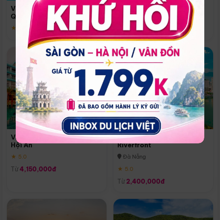
Quoc
Vinpearl Resort & Spa Phu
Phú Quốc
Quoc
★ 5.0
★ 5.0
Vinpearl Resort & Golf Nam
Melia Vinpearl Danang
Hội An
Riverfront
★ 5.0
Đà Nẵng
Từ
4,150,000đ
★ 5.0
Từ
2,400,000đ