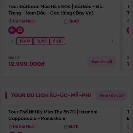
Tour Đài Loan Mùa Hè 5N4Đ | Đài Bắc - Đài
To
Trung - Nam Đầu - Cao Hùng ( Bay Vn)
Tr
Hồ Chí Minh
5N4Đ
13/08
12/09
01/10
Giá từ:
Giá
Xem chi tiết
12.999.000đ
1
TOUR DU LỊCH ÂU-ÚC-MỸ-PHI
Xem tất cả
Điểm nổi bật
Tour Thổ Nhĩ Kỳ Mùa Thu 8N7Đ | Istanbul -
To
Cappadocia - Pamukkale
Đế
Hồ Chí Minh
8N7Đ