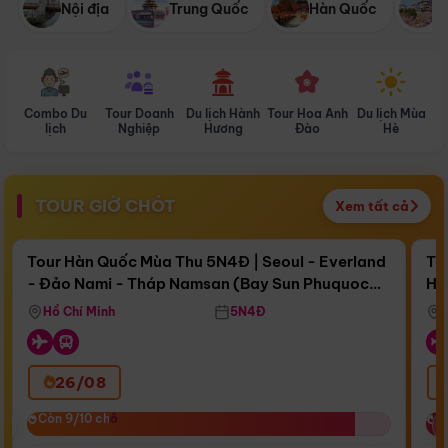
Nội địa
Trung Quốc
Hàn Quốc
N
Combo Du
Tour Doanh
Du lịch Hành
Tour Hoa Anh
Du lịch Mùa
D
lịch
Nghiệp
Hương
Đào
Hè
TOUR GIỜ CHÓT
Xem tất cả
Điểm nổi bật
Còn
17 ngày 09:32:20
Cò
Tour Hàn Quốc Mùa Thu 5N4Đ | Seoul - Everland
To
- Đảo Nami - Tháp Namsan (Bay Sun Phuquoc
Hò
Bay Sun Phuquoc Airways
Tặ
Airways)
Aq
Hồ Chí Minh
5N4Đ
26/08
‹
Còn 9/10 chỗ
Còn 9/10 chỗ
C
C