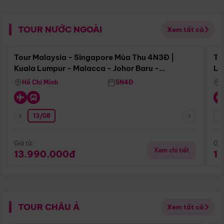
TOUR NƯỚC NGOÀI
Xem tất cả
Điểm nổi bật
Tour Malaysia - Singapore Mùa Thu 4N3Đ |
To
Kuala Lumpur - Malacca - Johor Baru -
Lử
Singapore
Hồ Chí Minh
5N4Đ
13/08
Giá từ:
Giá
Xem chi tiết
13.990.000đ
1
TOUR CHÂU Á
Xem tất cả
Điểm nổi bật