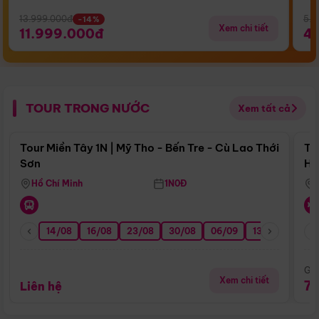
13.999.000đ
5.5
-14%
Xem chi tiết
11.999.000đ
4
TOUR TRONG NƯỚC
Xem tất cả
Điểm nổi bật
Tour Miền Tây 1N | Mỹ Tho - Bến Tre - Cù Lao Thới
To
Sơn
Hu
Hồ Chí Minh
1N0Đ
14/08
16/08
23/08
30/08
06/09
13/09
20/0
Giá
Xem chi tiết
7
Liên hệ