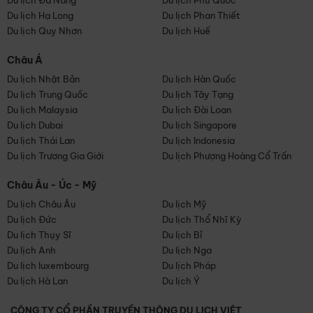
Du lịch Đà Nẵng
Du lịch Phú Quốc
Du lịch Hạ Long
Du lịch Phan Thiết
Du lịch Quy Nhơn
Du lịch Huế
Châu Á
Du lịch Nhật Bản
Du lịch Hàn Quốc
Du lịch Trung Quốc
Du lịch Tây Tạng
Du lịch Malaysia
Du lịch Đài Loan
Du lịch Dubai
Du lịch Singapore
Du lịch Thái Lan
Du lịch Indonesia
Du lịch Trương Gia Giới
Du lịch Phượng Hoàng Cổ Trấn
Châu Âu - Úc - Mỹ
Du lịch Châu Âu
Du lịch Mỹ
Du lịch Đức
Du lịch Thổ Nhĩ Kỳ
Du lịch Thụy Sĩ
Du lịch Bỉ
Du lịch Anh
Du lịch Nga
Du lịch luxembourg
Du lịch Pháp
Du lịch Hà Lan
Du lịch Ý
CÔNG TY CỔ PHẦN TRUYỀN THÔNG DU LỊCH VIỆT