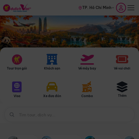
TP. Hồ Chí Minh
Tour trọn gói
Khách sạn
Vé máy bay
Vé vui chơi
Thêm
Visa
Xe đưa đón
Combo