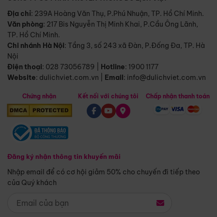
Địa chỉ
: 239A Hoàng Văn Thụ, P.Phú Nhuận, TP. Hồ Chí Minh.
Văn phòng
:
217 Bis Nguyễn Thị Minh Khai, P.Cầu Ông Lãnh,
TP. Hồ Chí Minh.
Chi nhánh Hà Nội
:
Tầng 3, số 243 xã Đàn, P.Đống Đa, TP. Hà
Nội
Điện thoại
:
028 73056789
|
Hotline
:
1900 1177
Website
:
dulichviet.com.vn
|
Email
:
info@dulichviet.com.vn
Chứng nhận
Kết nối với chúng tôi
Chấp nhận thanh toán
Đăng ký nhận thông tin khuyến mãi
Nhập email để có cơ hội giảm 50% cho chuyến đi tiếp theo
của Quý khách