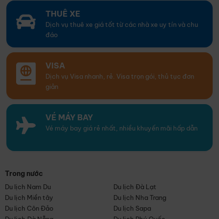
THUÊ XE
Dịch vụ thuê xe giá tốt từ các nhà xe uy tín và chu
đáo
VISA
Dịch vụ Visa nhanh, rẻ. Visa trọn gói, thủ tục đơn
giản
VÉ MÁY BAY
Vé máy bay giá rẻ nhất, nhiều khuyến mãi hấp dẫn
Trong nước
Du lịch Nam Du
Du lịch Đà Lạt
Du lịch Miền tây
Du lịch Nha Trang
Du lịch Côn Đảo
Du lịch Sapa